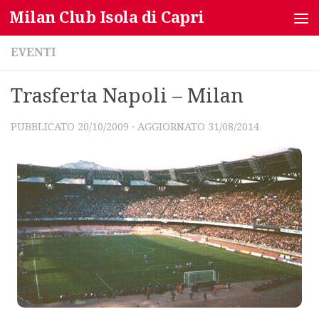
Milan Club Isola di Capri
Salta al contenuto
EVENTI
Trasferta Napoli – Milan
PUBBLICATO
20/10/2009
· AGGIORNATO
31/08/2014