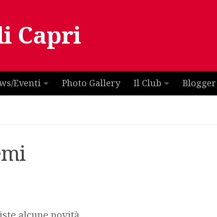
di Capri
ws/Eventi
Photo Gallery
Il Club
Blogger
emi
iste alcune novità