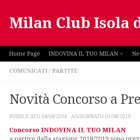
Salta al contenuto
Milan Club Isola 
Home Page
INDOVINA IL TUO MILAN
Ne
COMUNICATI
/
PARTITE
Novità Concorso a Pr
PUBBLICATO
04/08/2018
· AGGIORNATO
01/08/2019
Concorso INDOVINA IL TUO MILAN
a partire dalla stagione 2018/2019 sono prev