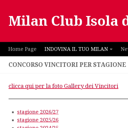
Salta al contenuto
Milan Club Isola 
Home Page
INDOVINA IL TUO MILAN
Ne
CONCORSO VINCITORI PER STAGIONE
clicca qui per la foto Gallery dei Vincitori
stagione 2026/27
stagione 2025/26
stagione 2024/25