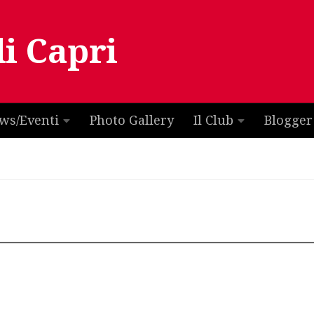
di Capri
ws/Eventi
Photo Gallery
Il Club
Blogger