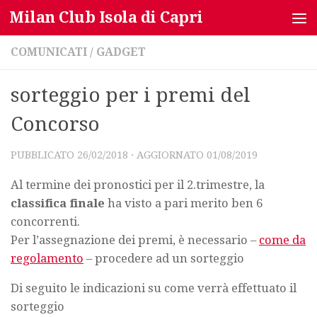
Milan Club Isola di Capri
Salta al contenuto
COMUNICATI
/
GADGET
sorteggio per i premi del
Concorso
PUBBLICATO
26/02/2018
· AGGIORNATO
01/08/2019
Al termine dei pronostici per il 2.trimestre, la
classifica finale
ha visto a pari merito ben 6
concorrenti.
Per l’assegnazione dei premi, è necessario –
come da
regolamento
– procedere ad un sorteggio
Di seguito le indicazioni su come verrà effettuato il
sorteggio