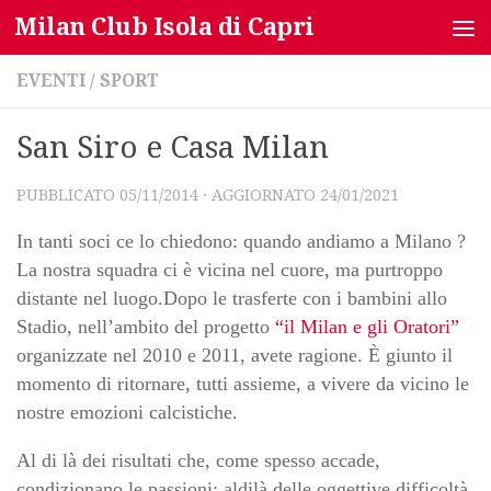
Milan Club Isola di Capri
Salta al contenuto
EVENTI
/
SPORT
San Siro e Casa Milan
PUBBLICATO
05/11/2014
· AGGIORNATO
24/01/2021
In tanti soci ce lo chiedono: quando andiamo a Milano ?
La nostra squadra ci è vicina nel cuore, ma purtroppo
distante nel luogo.Dopo le trasferte con i bambini allo
Stadio, nell’ambito del progetto
“il Milan e gli Oratori”
organizzate nel 2010 e 2011, avete ragione. È giunto il
momento di ritornare, tutti assieme, a vivere da vicino le
nostre emozioni calcistiche.
Al di là dei risultati che, come spesso accade,
condizionano le passioni; aldilà delle oggettive difficoltà