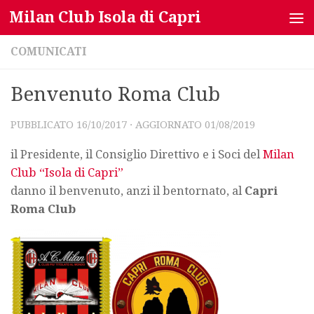
Milan Club Isola di Capri
Salta al contenuto
COMUNICATI
Benvenuto Roma Club
PUBBLICATO
16/10/2017
· AGGIORNATO
01/08/2019
il Presidente, il Consiglio Direttivo e i Soci del
Milan
Club “Isola di Capri”
danno il benvenuto, anzi il bentornato, al
Capri
Roma Club