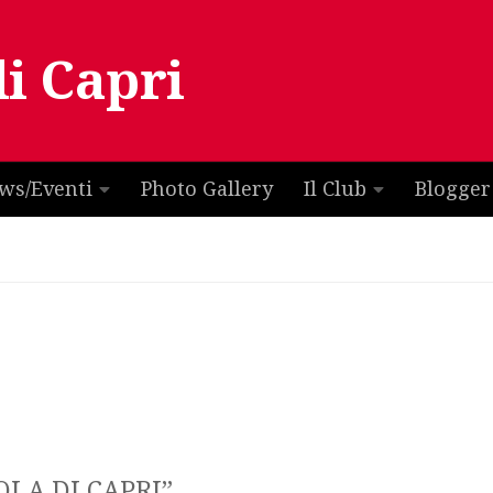
di Capri
ws/Eventi
Photo Gallery
Il Club
Blogger
OLA DI CAPRI”