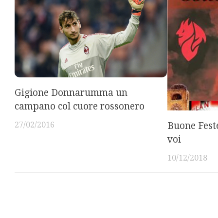
Gigione Donnarumma un
campano col cuore rossonero
27/02/2016
Buone Feste 
voi
10/12/2018