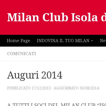
Salta al contenuto
Milan Club Isola 
Home Page
INDOVINA IL TUO MILAN
Ne
COMUNICATI
Auguri 2014
PUBBLICATO
17/12/2013
· AGGIORNATO
30/08/2014
A TUTTI I SOCI DEL MILAN CLUB “IS