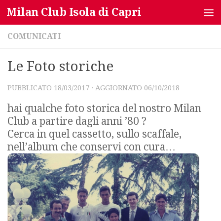
Milan Club Isola di Capri
Salta al contenuto
COMUNICATI
Le Foto storiche
PUBBLICATO
18/03/2017
· AGGIORNATO
06/10/2018
hai qualche foto storica del nostro Milan
Club a partire dagli anni ’80 ?
Cerca in quel cassetto, sullo scaffale,
nell’album che conservi con cura…