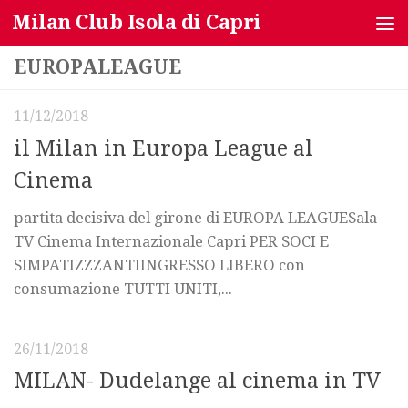
Milan Club Isola di Capri
Salta al contenuto
EUROPALEAGUE
11/12/2018
il Milan in Europa League al
Cinema
partita decisiva del girone di EUROPA LEAGUESala
TV Cinema Internazionale Capri PER SOCI E
SIMPATIZZZANTIINGRESSO LIBERO con
consumazione TUTTI UNITI,...
26/11/2018
MILAN- Dudelange al cinema in TV