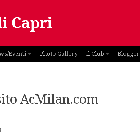
di Capri
ws/Eventi
Photo Gallery
Il Club
Blogger
 sito AcMilan.com
O