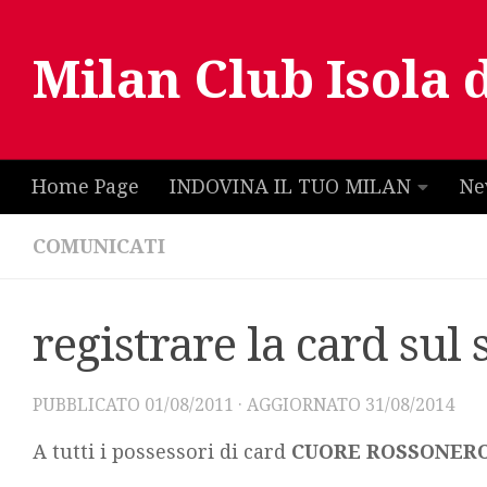
Salta al contenuto
Milan Club Isola 
Home Page
INDOVINA IL TUO MILAN
Ne
COMUNICATI
registrare la card sul
PUBBLICATO
01/08/2011
· AGGIORNATO
31/08/2014
A tutti i possessori di card
CUORE ROSSONER