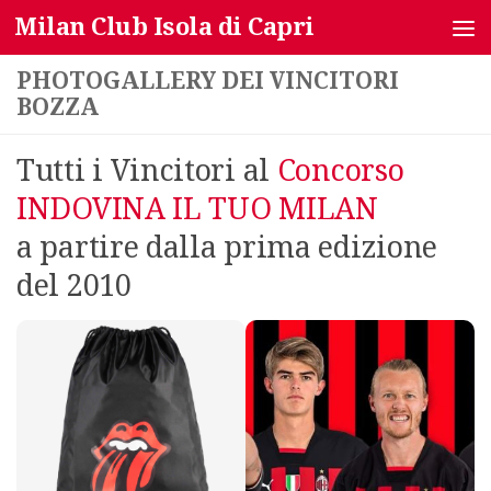
Milan Club Isola di Capri
Salta al contenuto
PHOTOGALLERY DEI VINCITORI
BOZZA
Tutti i Vincitori al
Concorso
INDOVINA IL TUO MILAN
a partire dalla prima edizione
del 2010