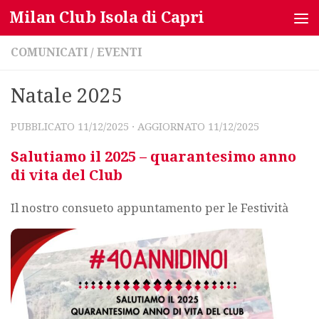
Milan Club Isola di Capri
Salta al contenuto
COMUNICATI
/
EVENTI
Natale 2025
PUBBLICATO
11/12/2025
· AGGIORNATO
11/12/2025
Salutiamo il 2025 – quarantesimo anno
di vita del Club
Il nostro consueto appuntamento per le Festività