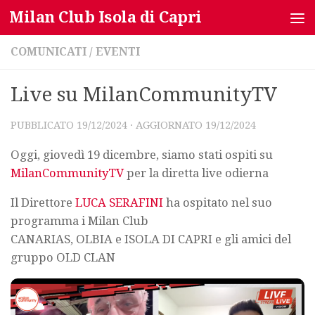
Milan Club Isola di Capri
Salta al contenuto
COMUNICATI
/
EVENTI
Live su MilanCommunityTV
PUBBLICATO
19/12/2024
· AGGIORNATO
19/12/2024
Oggi, giovedì 19 dicembre, siamo stati ospiti su
MilanCommunityTV
per la diretta live odierna
Il Direttore
LUCA SERAFINI
ha ospitato nel suo
programma i Milan Club
CANARIAS, OLBIA e ISOLA DI CAPRI e gli amici del
gruppo OLD CLAN