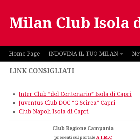
Salta al contenuto
Milan Club Isola 
Home Page
INDOVINA IL TUO MILAN
Ne
LINK CONSIGLIATI
Inter Club “del Centenario” Isola di Capri
Juventus Club DOC “G.Scirea” Capri
Club Napoli Isola di Capri
Club Regione Campania
presenti sul portale
A.I.M.C