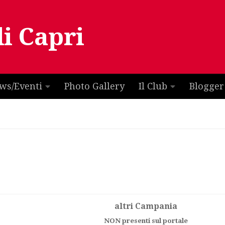
di Capri
ws/Eventi
Photo Gallery
Il Club
Blogger
altri Campania
NON presenti sul portale