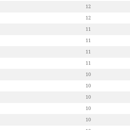
12
12
11
11
11
11
10
10
10
10
10