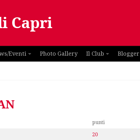
di Capri
ws/Eventi
Photo Gallery
Il Club
Blogger
LAN
punti
20