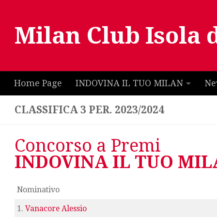
Salta al contenuto
Milan Club Isola 
Home Page
INDOVINA IL TUO MILAN
Ne
CLASSIFICA 3 PER. 2023/2024
Concorso a Premi
INDOVINA IL TUO MI
Nominativo
1.
Vanacore Alessio