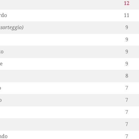
12
rdo
11
 sorteggio)
9
9
zo
9
e
9
8
o
7
o
7
7
7
ndo
7