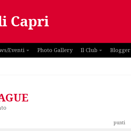
di Capri
ws/Eventi
Photo Gallery
Il Club
Blogger
EAGUE
nto
punti