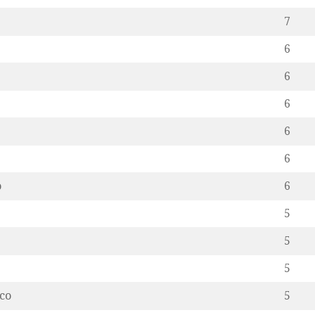
7
6
6
6
6
6
o
6
5
5
5
co
5