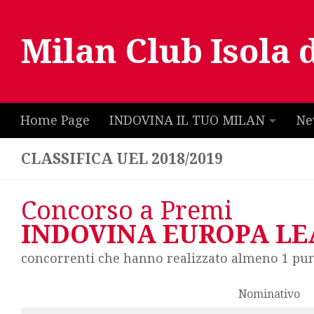
Salta al contenuto
Milan Club Isola 
Home Page
INDOVINA IL TUO MILAN
Ne
CLASSIFICA UEL 2018/2019
Concorso a Premi
INDOVINA EUROPA L
concorrenti che hanno realizzato almeno 1 pu
Nominativo