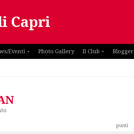
di Capri
ws/Eventi
Photo Gallery
Il Club
Blogger
LAN
nto
punti