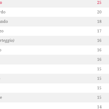
zo
25
rdo
20
ando
18
zo
17
rteggio)
16
o
16
16
15
o
15
15
e
15
14