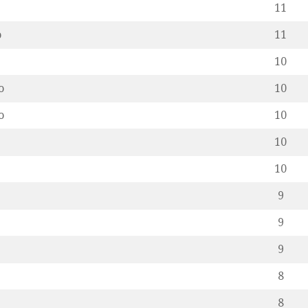
11
o
11
10
o
10
o
10
10
10
9
9
9
8
8