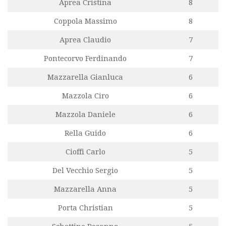
Aprea Cristina
8
Coppola Massimo
8
Aprea Claudio
7
Pontecorvo Ferdinando
7
Mazzarella Gianluca
6
Mazzola Ciro
6
Mazzola Daniele
6
Rella Guido
6
Cioffi Carlo
5
Del Vecchio Sergio
5
Mazzarella Anna
5
Porta Christian
5