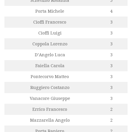
Schettino Rosanna
5
Porta Michele
4
Cioffi Francesco
3
Cioffi Luigi
3
Coppola Lorenzo
3
D’Angelo Luca
3
Faiella Carola
3
Pontecorvo Matteo
3
Ruggiero Costanzo
3
Vanacore Giuseppe
3
Errico Francesco
2
Mazzarella Angelo
2
Porta Raniero
2