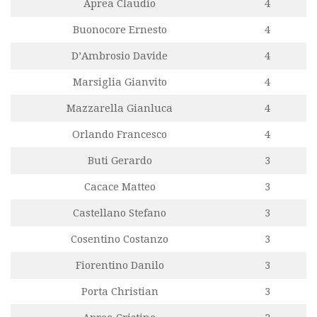
Aprea Claudio
4
Buonocore Ernesto
4
D’Ambrosio Davide
4
Marsiglia Gianvito
4
Mazzarella Gianluca
4
Orlando Francesco
4
Buti Gerardo
3
Cacace Matteo
3
Castellano Stefano
3
Cosentino Costanzo
3
Fiorentino Danilo
3
Porta Christian
3