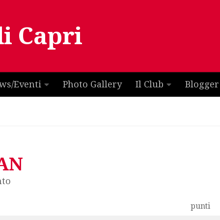
di Capri
ws/Eventi
Photo Gallery
Il Club
Blogger
LAN
nto
punti