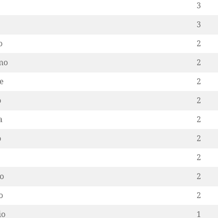
3
3
o
2
mo
2
e
2
o
2
a
2
o
2
2
o
2
o
2
io
1