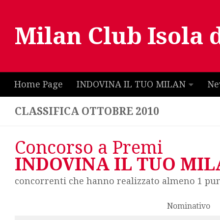
Salta al contenuto
Milan Club Isola 
Home Page
INDOVINA IL TUO MILAN
Ne
CLASSIFICA OTTOBRE 2010
Concorso a Premi
INDOVINA IL TUO MI
concorrenti che hanno realizzato almeno 1 pu
Nominativo