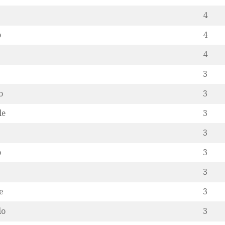
4
o
4
4
3
o
3
le
3
3
o
3
3
e
3
lo
3