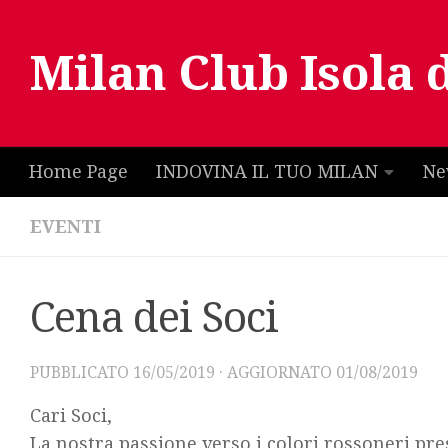
Salta al contenuto
Milan Club Isola 
Home Page
INDOVINA IL TUO MILAN
Ne
EVENTI
Cena dei Soci
PUBBLICATO
16/05/2019
· AGGIORNATO
01/08/2019
Cari Soci,
La nostra passione verso i colori rossoneri pres