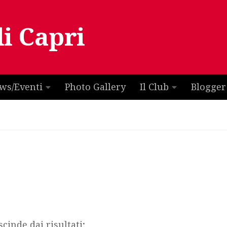
di Capri
ws/Eventi
Photo Gallery
Il Club
Blogger
cinde dai risultati;