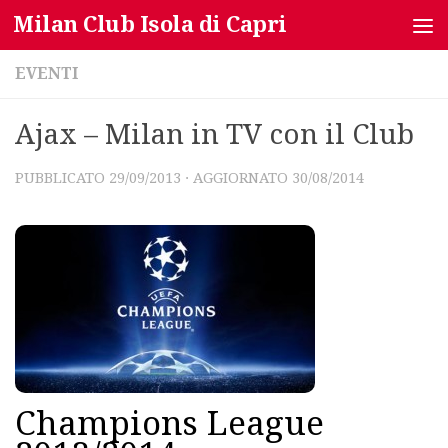
Milan Club Isola di Capri
Salta al contenuto
EVENTI
Ajax – Milan in TV con il Club
PUBBLICATO
29/09/2013
· AGGIORNATO
30/08/2014
Champions League